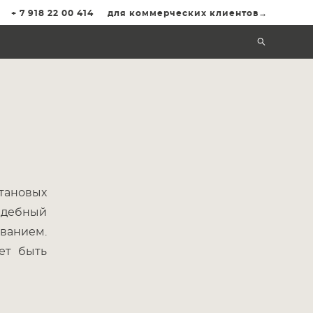
+ 7 918 22 00 414
для коммерческих клиентов→
тановых
вадебный
ванием.
ет быть