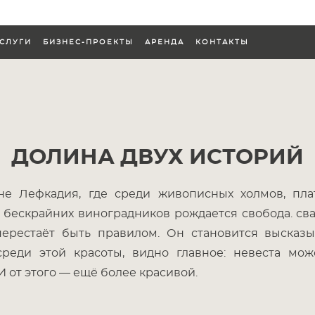
СЛУГИ
БИЗНЕС-ПРОЕКТЫ
АРЕНДА
КОНТАКТЫ
СЛУГИ
БИЗНЕС-ПРОЕКТЫ
АРЕНДА
КОНТАКТЫ
ДОЛИНА ДВУХ ИСТОРИЙ
не Лефкадия, где среди живописных холмов, пла
 бескрайних виноградников рождается свобода. с
перестаёт быть правилом. Он становится высказы
 среди этой красоты, видно главное: невеста мож
И от этого — ещё более красивой.