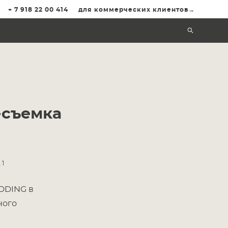
+ 7 918 22 00 414
для коммерческих клиентов→
-съемка
1
DDING в
ного