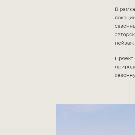
В рамка
локации
сезонны
авторск
пейзаж 
Проект 
природн
сезонну