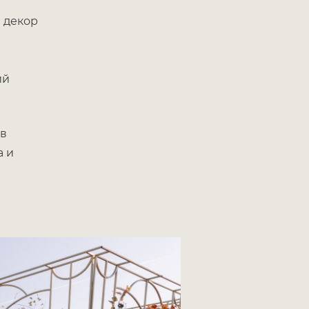
 декор
ий
 в
а и