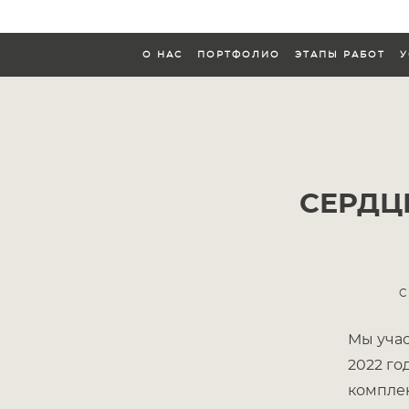
О НАС
ПОРТФОЛИО
ЭТАПЫ РАБОТ
У
О НАС
ПОРТФОЛИО
ЭТАПЫ РАБОТ
У
СЕРДЦЕ
Мы учас
2022 го
комплек