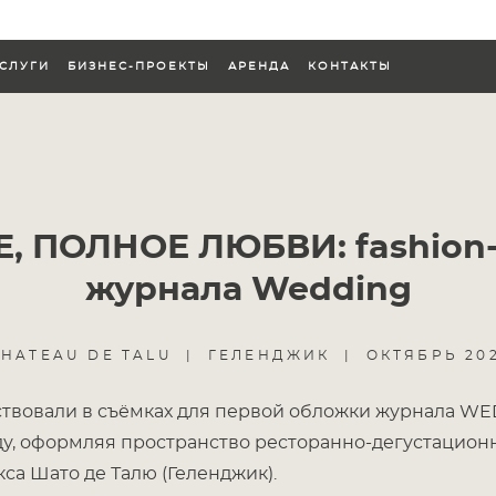
СЛУГИ
БИЗНЕС-ПРОЕКТЫ
АРЕНДА
КОНТАКТЫ
СЛУГИ
БИЗНЕС-ПРОЕКТЫ
АРЕНДА
КОНТАКТЫ
, ПОЛНОЕ ЛЮБВИ: fashion
журнала Wedding
CHATEAU DE TALU | ГЕЛЕНДЖИК | ОКТЯБРЬ 202
твовали в съёмках для первой обложки журнала WE
ду, оформляя пространство ресторанно-дегустацион
са Шато де Талю (Геленджик).