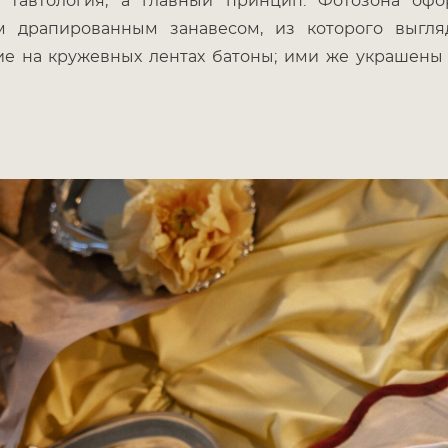
 тавтология, а главный принцип. Фотозона оф
м драпированным занавесом, из которого выгля
е на кружевных лентах батоны; ими же украшены