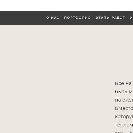
О НАС
ПОРТФОЛИО
ЭТАПЫ РАБОТ
У
О НАС
ПОРТФОЛИО
ЭТАПЫ РАБОТ
У
Всё на
быть м
на сто
Вместо
котору
тёплом