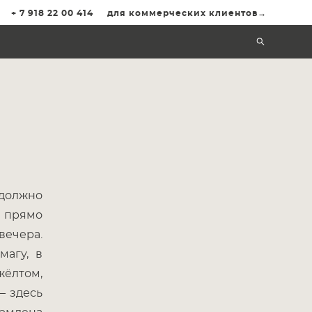
+ 7 918 22 00 414
для коммерческих клиентов→
 должно
и прямо
вечера.
магу, в
жёлтом,
— здесь