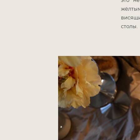
это не
жёлты
висящи
столы.