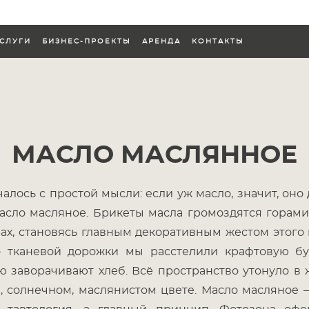
СЛУГИ
БИЗНЕС-ПРОЕКТЫ
АРЕНДА
КОНТАКТЫ
СЛУГИ
БИЗНЕС-ПРОЕКТЫ
АРЕНДА
КОНТАКТЫ
МАСЛО МАСЛЯННОЕ
чалось с простой мысли: если уж масло, значит, оно
асло масляное. Брикеты масла громоздятся горам
лах, становясь главным декоративным жестом этого 
 тканевой дорожки мы расстелили крафтовую бу
ю заворачивают хлеб. Всё пространство утонуло в 
, солнечном, маслянистом цвете. Масло масляное 