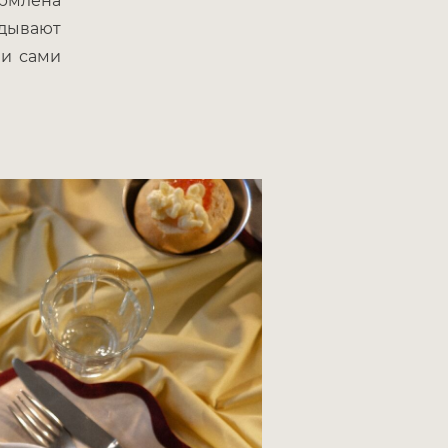
ормлена
дывают
 и сами